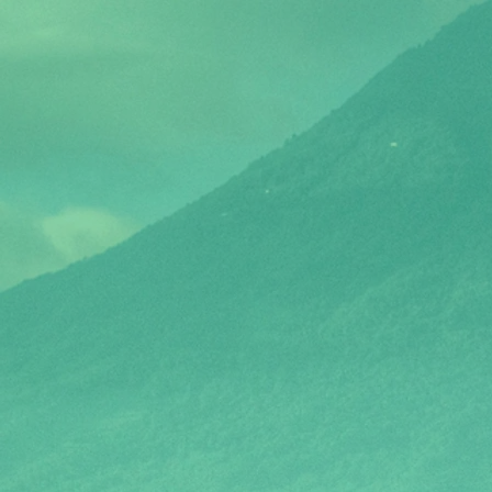
Mija
is a powerful, origin
that weaves together the lives of
borders, connected by a mir
changed their
foreve