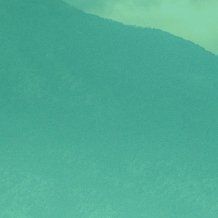
n poderoso musical bilingüe y original
 vidas de tres latinas a través del tiempo y las
, unidas por una historia de nacimiento
agroso que cambió sus destinos
para siempre.
&
EP!